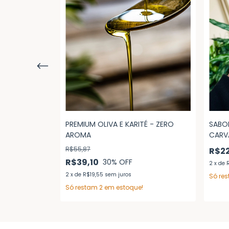
PREMIUM OLIVA E KARITÉ - ZERO
SABON
AROMA
CARV
R$55,87
R$2
R$39,10
30
% OFF
2
x
de
R
2
x
de
R$19,55
sem juros
Só re
Só restam
2
em estoque!