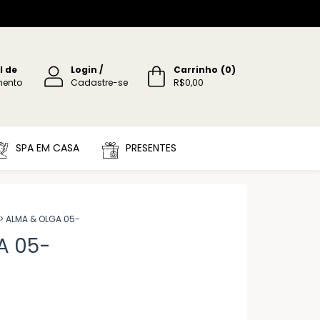
l de
Login
/
Carrinho
(
0
)
mento
Cadastre-se
R$0,00
SPA EM CASA
PRESENTES
>
ALMA & OLGA 05-
A 05-