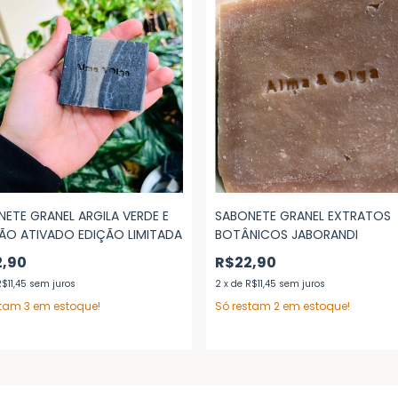
ETE GRANEL ARGILA VERDE E
SABONETE GRANEL EXTRATOS
ÃO ATIVADO EDIÇÃO LIMITADA
BOTÂNICOS JABORANDI
2,90
R$22,90
$11,45
sem juros
2
x
de
R$11,45
sem juros
stam
3
em estoque!
Só restam
2
em estoque!