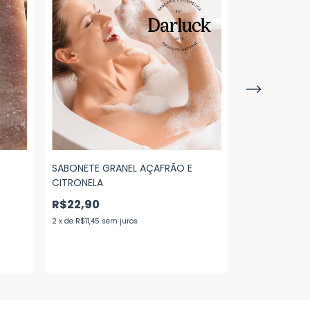
SABONETE GRANEL AÇAFRÃO E
SABONETE P
CITRONELA
R$55,87
R$22,90
2
x
de
R$27,94
se
2
x
de
R$11,45
sem juros