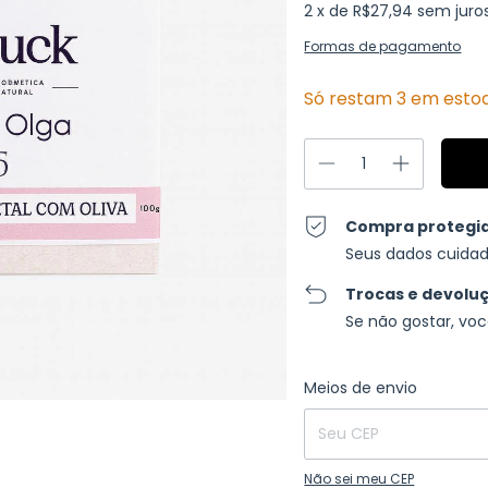
2
x de
R$27,94
sem juro
Formas de pagamento
Só restam
3
em esto
Compra protegi
Seus dados cuidad
Trocas e devolu
Se não gostar, voc
Entregas para o CEP:
Meios de envio
Não sei meu CEP