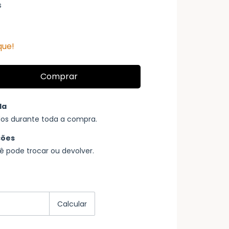
s
que!
da
os durante toda a compra.
ções
ê pode trocar ou devolver.
Alterar CEP
Calcular