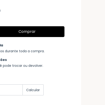
s
da
os durante toda a compra.
ções
ê pode trocar ou devolver.
Alterar CEP
Calcular