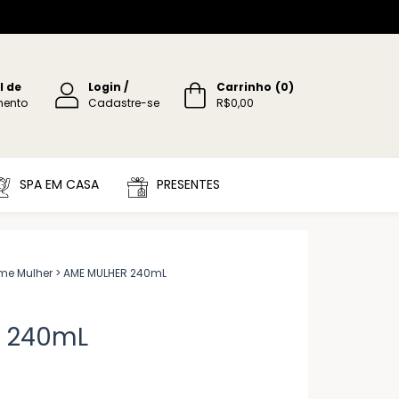
l de
Login
/
Carrinho
(
0
)
mento
Cadastre-se
R$0,00
SPA EM CASA
PRESENTES
me Mulher
>
AME MULHER 240mL
 240mL