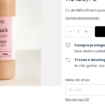
2
x de
R$64,39
sem juro
Formas de pagamento
Compra protegi
Seus dados cuidad
Trocas e devolu
Se não gostar, voc
Entregas para o CEP:
Meios de envio
Não sei meu CEP