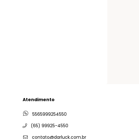
Atendimento
5565999254550
(65) 99925-4550
contato@darluck.com.br