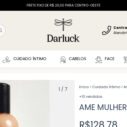
FRETE FIXO DE R$ 20,00 PARA CENTRO-OESTE
Centra
Atendi
CUIDADO ÍNTIMO
CABELOS
FACE
Início
>
Cuidado Íntimo
>
A
1
/
7
+10 vendidos
AME MULHER
R$128,78