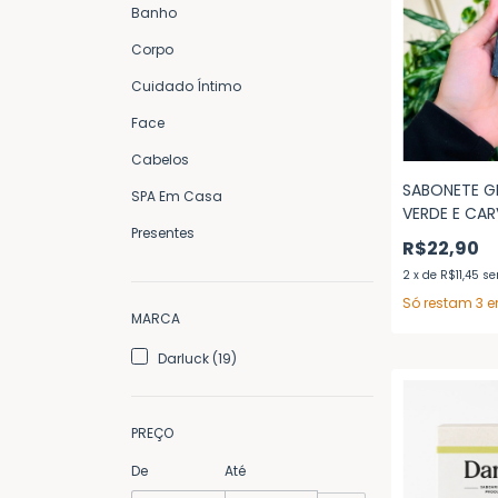
Banho
Corpo
Cuidado Íntimo
Face
Cabelos
SABONETE G
SPA Em Casa
VERDE E CA
Presentes
EDIÇÃO LIM
R$22,90
2
x
de
R$11,45
se
Só restam
3
e
MARCA
Darluck (19)
PREÇO
De
Até