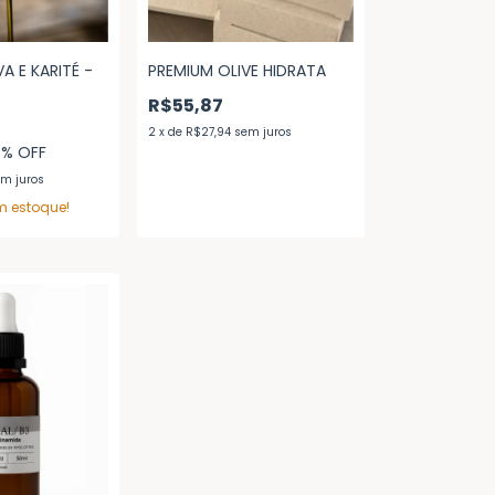
A E KARITÉ -
PREMIUM OLIVE HIDRATA
A
R$55,87
2
x
de
R$27,94
sem juros
0
% OFF
m juros
 estoque!