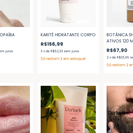
COPAÍBA
KARITÉ HIDRATANTE CORPO
BOTÂNICA S
ATIVOS 120 
R$156,99
R$67,90
em juros
3
x
de
R$52,33
sem juros
2
x
de
R$33,95
s
Só restam
3
em estoque!
Só restam
2
em