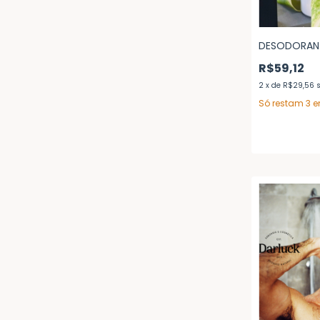
DESODORANT
R$59,12
2
x
de
R$29,56
Só restam
3
e