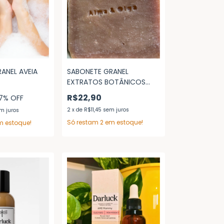
ANEL AVEIA
SABONETE GRANEL
EXTRATOS BOTÂNICOS
JABORANDI
R$22,90
7
% OFF
2
x
de
R$11,45
sem juros
m juros
Só restam
2
em estoque!
 estoque!