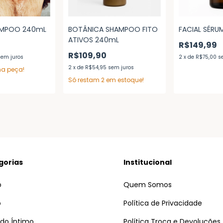
AMPOO 240mL
BOTÂNICA SHAMPOO FITO
FACIAL SÉRU
ATIVOS 240mL
R$149,99
R$109,90
sem juros
2
x
de
R$75,00
s
2
x
de
R$54,95
sem juros
ma peça!
Só restam
2
em estoque!
gorias
Institucional
o
Quem Somos
o
Política de Privacidade
do Íntimo
Política Troca e Devoluções