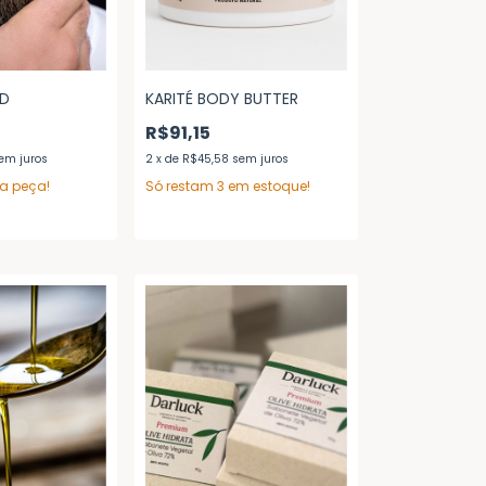
ED
KARITÉ BODY BUTTER
R$91,15
em juros
2
x
de
R$45,58
sem juros
ma peça!
Só restam
3
em estoque!