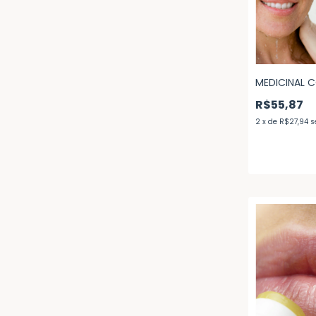
MEDICINAL 
R$55,87
2
x
de
R$27,94
s