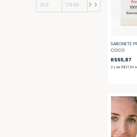
SABONETE P
COCO
R$55,87
2
x
de
R$27,94
s