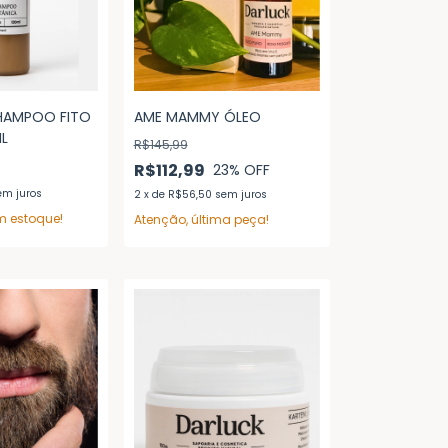
HAMPOO FITO
AME MAMMY ÓLEO
ML
R$145,99
R$112,99
23
% OFF
em juros
2
x
de
R$56,50
sem juros
 estoque!
Atenção, última peça!