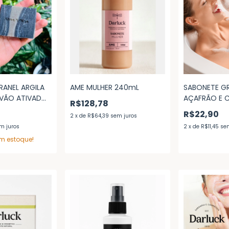
RANEL ARGILA
AME MULHER 240mL
SABONETE G
RVÃO ATIVADO
AÇAFRÃO E 
R$128,78
ITADA
R$22,90
2
x
de
R$64,39
sem juros
m juros
2
x
de
R$11,45
se
m estoque!