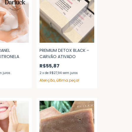
RANEL
PREMIUM DETOX BLACK -
CITRONELA
CARVÃO ATIVADO
R$55,87
m juros
2
x
de
R$27,94
sem juros
Atenção, última peça!