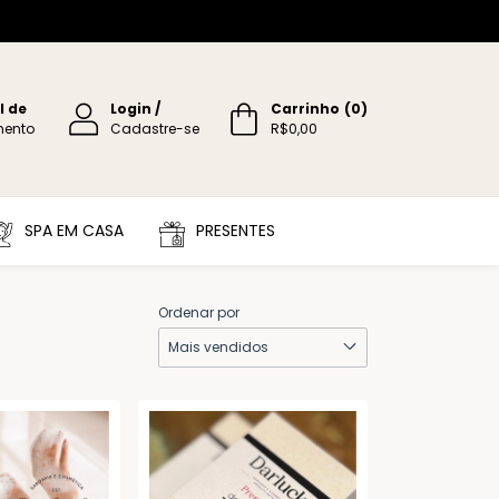
l de
Login
/
Carrinho
(
0
)
mento
Cadastre-se
R$0,00
SPA EM CASA
PRESENTES
Ordenar por