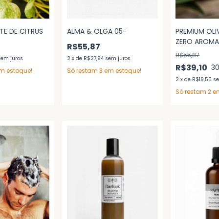
E DE CITRUS
ALMA & OLGA 05-
PREMIUM OLIV
ZERO AROM
R$55,87
R$55,87
sem juros
2
x
de
R$27,94
sem juros
R$39,10
3
m estoque!
Só restam
3
em estoque!
2
x
de
R$19,55
se
Só restam
2
em