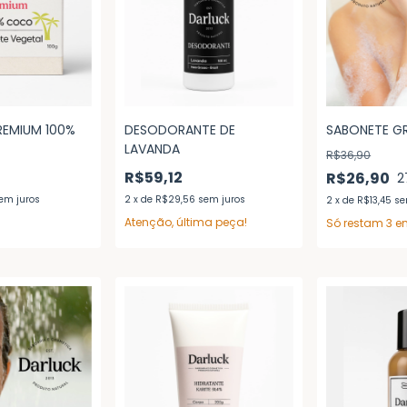
REMIUM 100%
DESODORANTE DE
SABONETE GR
LAVANDA
R$36,90
R$59,12
R$26,90
2
em juros
2
x
de
R$29,56
sem juros
2
x
de
R$13,45
se
Atenção, última peça!
Só restam
3
em