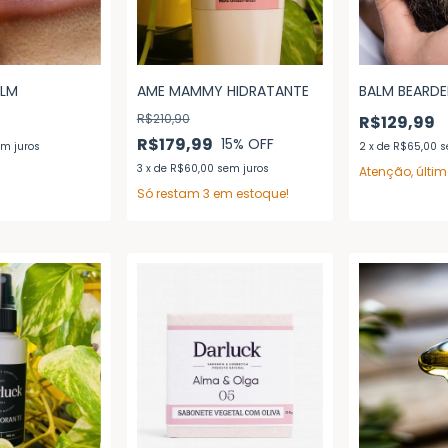
ALM
AME MAMMY HIDRATANTE
BALM BEARD
R$210,90
R$129,99
R$179,99
15
% OFF
m juros
2
x
de
R$65,00
s
3
x
de
R$60,00
sem juros
Atenção, últi
Só restam
3
em estoque!