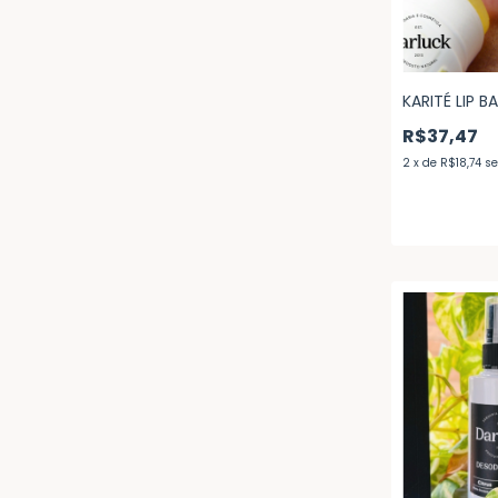
KARITÉ LIP B
R$37,47
2
x
de
R$18,74
se